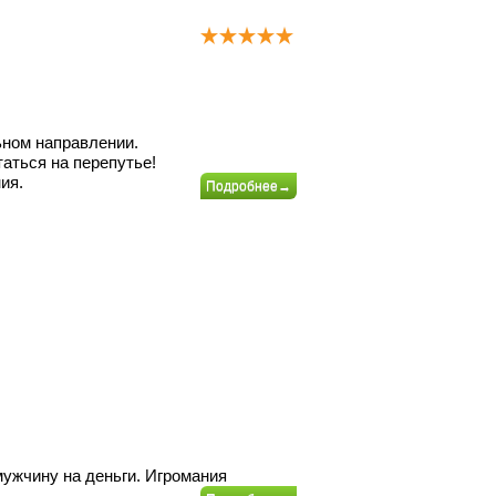
ьном направлении.
таться на перепутье!
ния.
Подробнее→
мужчину на деньги. Игромания